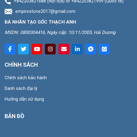
+842203821688 (Nội địa) or +842203821999 (Quốc tế)
empirestone2017@gmail.com
ĐÁ NHÂN TẠO GỐC THẠCH ANH
MSDN: 0800304416, Ngày cấp: 10/11/2005, Hải Dương
CHÍNH SÁCH
Chính sách bảo hành
Danh sách đại lý
Hướng dẫn sử dụng
BẢN ĐỒ