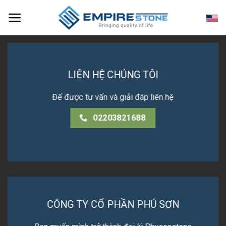
Skip
to
content
LIÊN HỆ CHÚNG TÔI
Để được tư vấn và giải đáp liên hệ
02203821688
CÔNG TY CỔ PHẦN PHÚ SƠN