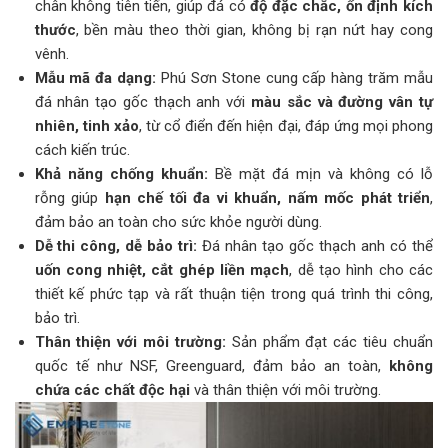
chân không tiên tiến, giúp đá có
độ đặc chắc, ổn định kích
thước
, bền màu theo thời gian, không bị rạn nứt hay cong
vênh.
Mẫu mã đa dạng:
Phú Sơn Stone cung cấp hàng trăm mẫu
đá nhân tạo gốc thạch anh với
màu sắc và đường vân tự
nhiên, tinh xảo
, từ cổ điển đến hiện đại, đáp ứng mọi phong
cách kiến trúc.
Khả năng chống khuẩn:
Bề mặt đá mịn và không có lỗ
rỗng giúp
hạn chế tối đa vi khuẩn, nấm mốc phát triển
,
đảm bảo an toàn cho sức khỏe người dùng.
Dễ thi công, dễ bảo trì:
Đá nhân tạo gốc thạch anh có thể
uốn cong nhiệt, cắt ghép liền mạch
, dễ tạo hình cho các
thiết kế phức tạp và rất thuận tiện trong quá trình thi công,
bảo trì.
Thân thiện với môi trường:
Sản phẩm đạt các tiêu chuẩn
quốc tế như NSF, Greenguard, đảm bảo an toàn,
không
chứa các chất độc hại
và thân thiện với môi trường.