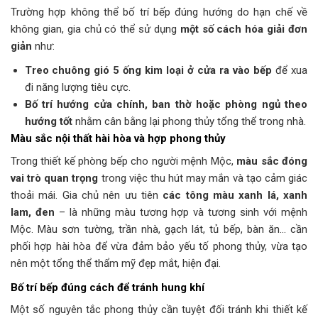
Trường hợp không thể bố trí bếp đúng hướng do hạn chế về
không gian, gia chủ có thể sử dụng
một số cách hóa giải đơn
giản
như:
Treo chuông gió 5 ống kim loại ở cửa ra vào bếp
để xua
đi năng lượng tiêu cực.
Bố trí hướng cửa chính, ban thờ hoặc phòng ngủ theo
hướng tốt
nhằm cân bằng lại phong thủy tổng thể trong nhà.
Màu sắc nội thất hài hòa và hợp phong thủy
Trong thiết kế phòng bếp cho người mệnh Mộc,
màu sắc đóng
vai trò quan trọng
trong việc thu hút may mắn và tạo cảm giác
thoải mái. Gia chủ nên ưu tiên
các tông màu xanh lá, xanh
lam, đen
– là những màu tương hợp và tương sinh với mệnh
Mộc. Màu sơn tường, trần nhà, gạch lát, tủ bếp, bàn ăn… cần
phối hợp hài hòa để vừa đảm bảo yếu tố phong thủy, vừa tạo
nên một tổng thể thẩm mỹ đẹp mắt, hiện đại.
Bố trí bếp đúng cách để tránh hung khí
Một số nguyên tắc phong thủy cần tuyệt đối tránh khi thiết kế