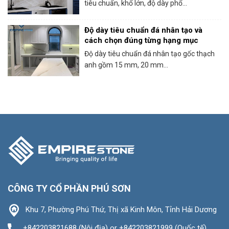
tiêu chuẩn, khổ lớn, độ dày phổ...
Độ dày tiêu chuẩn đá nhân tạo và
cách chọn đúng từng hạng mục
Độ dày tiêu chuẩn đá nhân tạo gốc thạch
anh gồm 15 mm, 20 mm...
CÔNG TY CỔ PHẦN PHÚ SƠN
Khu 7, Phường Phú Thứ, Thị xã Kinh Môn, Tỉnh Hải Dương
+842203821688 (Nội địa) or +842203821999 (Quốc tế)