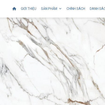
rinting PP687 Canon
GIỚI THIỆU
SẢN PHẨM
CHÍNH SÁCH
DANH SÁC