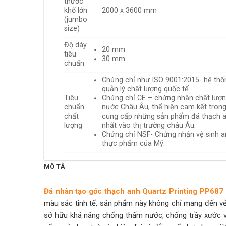
thước
khổ lớn
2000 x 3600 mm
(jumbo
size)
Độ dày
20 mm
tiêu
30 mm
chuẩn
Chứng chỉ như ISO 9001:2015- hệ thố
quản lý chất lượng quốc tế.
Tiêu
Chứng chỉ CE – chứng nhận chất lượ
chuẩn
nước Châu Âu, thể hiện cam kết trong
chất
cung cấp những sản phẩm đá thạch a
lượng
nhất vào thị trường châu Âu.
Chứng chỉ NSF- Chứng nhận vệ sinh a
thực phẩm của Mỹ.
MÔ TẢ
Đá nhân tạo gốc thạch anh Quartz Printing PP687
màu sắc tinh tế, sản phẩm này không chỉ mang đến vẻ
sở hữu khả năng chống thấm nước, chống trầy xước và