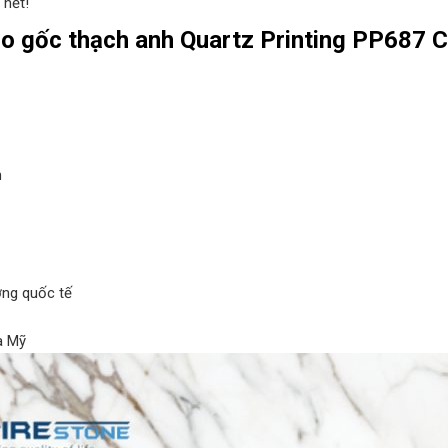
 hết!
ạo gốc thạch anh Quartz Printing PP687 
m
ợng quốc tế
ủa Mỹ