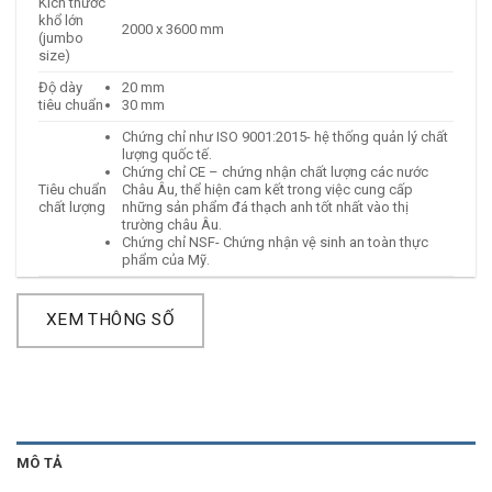
Kích thước
khổ lớn
2000 x 3600 mm
(jumbo
size)
Độ dày
20 mm
tiêu chuẩn
30 mm
Chứng chỉ như ISO 9001:2015- hệ thống quản lý chất
lượng quốc tế.
Chứng chỉ CE – chứng nhận chất lượng các nước
Tiêu chuẩn
Châu Âu, thể hiện cam kết trong việc cung cấp
chất lượng
những sản phẩm đá thạch anh tốt nhất vào thị
trường châu Âu.
Chứng chỉ NSF- Chứng nhận vệ sinh an toàn thực
phẩm của Mỹ.
XEM THÔNG SỐ
MÔ TẢ