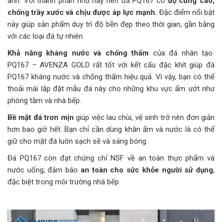
anh. Với thành phần như này nên đá PQ167 có
độ cứng cao,
chống trầy xước và chịu được áp lực mạnh.
Đặc điểm nổi bật
này giúp sản phẩm duy trì độ bền đẹp theo thời gian, gần bằng
với các loại đá tự nhiên.
Khả năng kháng nước và chống thấm
của đá nhân tạo
PQ167 – AVENZA GOLD rất tốt với kết cấu đặc khít giúp đá
PQ167 kháng nước và chống thấm hiệu quả. Vì vậy, bạn có thể
thoải mái lắp đặt mẫu đá này cho những khu vực ẩm ướt như
phòng tắm và nhà bếp.
Bề mặt đá trơn mịn
giúp việc lau chùi, vệ sinh trở nên đơn giản
hơn bao giờ hết. Bạn chỉ cần dùng khăn ẩm và nước là có thể
giữ cho mặt đá luôn sạch sẽ và sáng bóng.
Đá PQ167 còn đạt chứng chỉ NSF về an toàn thực phẩm và
nước uống, đảm bảo
an toàn cho sức khỏe người sử dụng
,
đặc biệt trong môi trường nhà bếp.