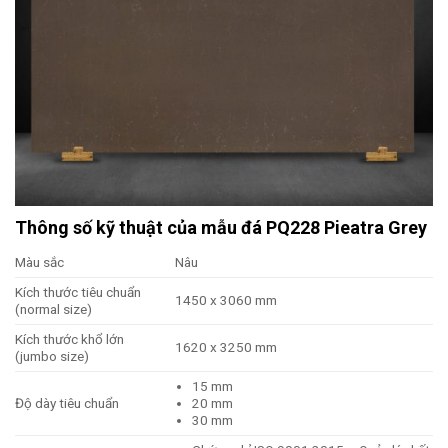
Thông số kỹ thuật của mẫu đá PQ228 Pieatra Grey
Màu sắc
Nâu
Kích thước tiêu chuẩn
1450 x 3060 mm
(normal size)
Kích thước khổ lớn
1620 x 3250 mm
(jumbo size)
15 mm
Độ dày tiêu chuẩn
20 mm
30 mm