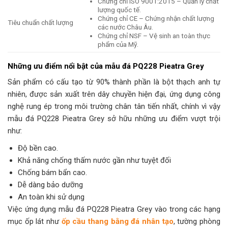
Chứng chỉ ISO 9001:2015 – Quản lý chất
lượng quốc tế.
Chứng chỉ CE – Chứng nhận chất lượng
Tiêu chuẩn chất lượng
các nước Châu Âu.
Chứng chỉ NSF – Vệ sinh an toàn thực
phẩm của Mỹ.
Những ưu điểm nổi bật của mẫu đá PQ228 Pieatra Grey
Sản phẩm có cấu tạo từ 90% thành phần là bột thạch anh tự
nhiên, được sản xuất trên dây chuyền hiện đại, ứng dụng công
nghệ rung ép trong môi trường chân tân tiến nhất, chính vì vậy
mẫu đá PQ228 Pieatra Grey sở hữu những ưu điểm vượt trội
như:
Độ bền cao.
Khả năng chống thấm nước gần như tuyệt đối
Chống bám bẩn cao.
Dễ dàng bảo dưỡng
An toàn khi sử dụng
Việc ứng dụng mẫu đá PQ228 Pieatra Grey vào trong các hạng
mục ốp lát như
ốp cầu thang bằng đá nhân tạo
, tường phòng