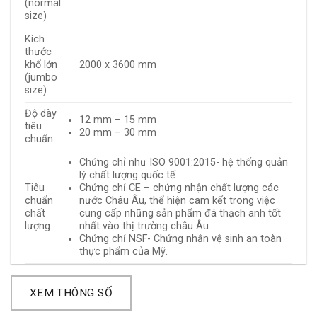
(normal
size)
Kích
thước
khổ lớn
2000 x 3600 mm
(jumbo
size)
Độ dày
12 mm – 15 mm
tiêu
20 mm – 30 mm
chuẩn
Chứng chỉ như ISO 9001:2015- hệ thống quản
lý chất lượng quốc tế.
Tiêu
Chứng chỉ CE – chứng nhận chất lượng các
chuẩn
nước Châu Âu, thể hiện cam kết trong việc
chất
cung cấp những sản phẩm đá thạch anh tốt
lượng
nhất vào thị trường châu Âu.
Chứng chỉ NSF- Chứng nhận vệ sinh an toàn
thực phẩm của Mỹ.
XEM THÔNG SỐ