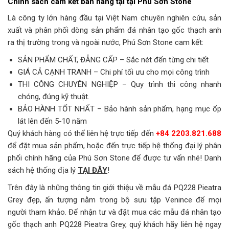
Chính sách cam kết bán hàng tại tại Phú Sơn Stone
Là công ty lớn hàng đầu tại Việt Nam chuyên nghiên cứu, sản
xuất và phân phối dòng sản phẩm đá nhân tạo gốc thạch anh
ra thị trường trong và ngoài nước, Phú Sơn Stone cam kết:
SẢN PHẨM CHẤT, ĐẲNG CẤP – Sắc nét đến từng chi tiết
GIÁ CẢ CẠNH TRANH – Chi phí tối ưu cho mọi công trình
THI CÔNG CHUYÊN NGHIỆP – Quy trình thi công nhanh
chóng, đúng kỹ thuật.
BẢO HÀNH TỐT NHẤT – Bảo hành sản phẩm, hạng mục ốp
lát lên đến 5-10 năm
Quý khách hàng có thể liên hệ trực tiếp đến
+84 2203.821.688
để đặt mua sản phẩm, hoặc đến trực tiếp hệ thống đại lý phân
phối chính hãng của Phú Sơn Stone để được tư vấn nhé! Danh
sách hệ thống địa lý
TẠI ĐÂY
!
Trên đây là những thông tin giới thiệu về mẫu đá PQ228 Pieatra
Grey đẹp, ấn tượng nằm trong bộ sưu tập Venince để mọi
người tham khảo. Để nhận tư và đặt mua các mẫu đá nhân tạo
gốc thạch anh PQ228 Pieatra Grey, quý khách hãy liên hệ ngay