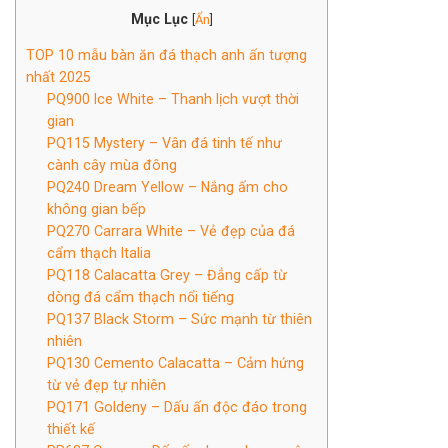
Mục Lục
[
Ẩn
]
TOP 10 mẫu bàn ăn đá thạch anh ấn tượng
nhất 2025
PQ900 Ice White – Thanh lịch vượt thời
gian
PQ115 Mystery – Vân đá tinh tế như
cành cây mùa đông
PQ240 Dream Yellow – Nắng ấm cho
không gian bếp
PQ270 Carrara White – Vẻ đẹp của đá
cẩm thạch Italia
PQ118 Calacatta Grey – Đẳng cấp từ
dòng đá cẩm thạch nổi tiếng
PQ137 Black Storm – Sức mạnh từ thiên
nhiên
PQ130 Cemento Calacatta – Cảm hứng
từ vẻ đẹp tự nhiên
PQ171 Goldeny – Dấu ấn độc đáo trong
thiết kế