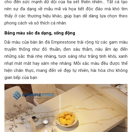
cho đến sức mạnh dữ dội của tia sét thiên nhiên… Tất cả tạo
nên sự đa dạng về mẫu mã và họa tiết độc đáo mà khó tìm
thấy ở các thương hiệu khác, giúp bạn dễ dàng lựa chọn theo
phong cách và sở thích cá nhân.
Bảng màu sắc đa dạng, sống động
Dải màu của bàn ăn đá Empirestone trải rộng từ các gam màu
truyền thống như đỏ thuần, đen sâu thẳm, nâu ấm áp đến
những sắc thái nhẹ nhàng, tươi sáng như trắng tinh khôi, xanh
nhạt mát mắt hay xám nhẹ nhàng. Mỗi sắc màu đều được thể
hiện chân thực, mang đến vẻ đẹp tự nhiên, hài hòa cho không
gian bếp của bạn.