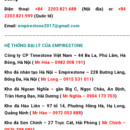
Điện thoại:
+84 2203.821.688
(Nội địa) or
+84
2203.821.999
(Quốc tế)
Email:
empirestone2017@gmail.com
————————————————————————————————————
HỆ THỐNG ĐẠI LÝ CỦA EMPIRESTONE
Công ty CP Timestone Việt Nam – 44 Ba La, Phú Lãm, Hà
Đông, Hà Nội (
Mr Hóa – 0982 008 191
)
Kho đá nhân tạo Hà Nội – Empirestone – 228 Đường Láng,
Đống Đa, Hà Nội (
Mr Long – 0915 531 011
)
Kho đá Ngoan Nghĩa – gần Big C, Ngọc Châu, An Định,
Trần Hưng Đạo, Hải Dương (
Mr Nghĩa – 0904 173 703
)
Kho đá Hào Liên – 97 tổ 14, Phường Hồng Hà, Hạ Long,
Quảng Ninh (
Mr Hào – 0972 053 888
)
Kho đá Sơn Chính – 27 Trực Cát, Hải Phòng (
Mr Chính –
0976 398 085
)