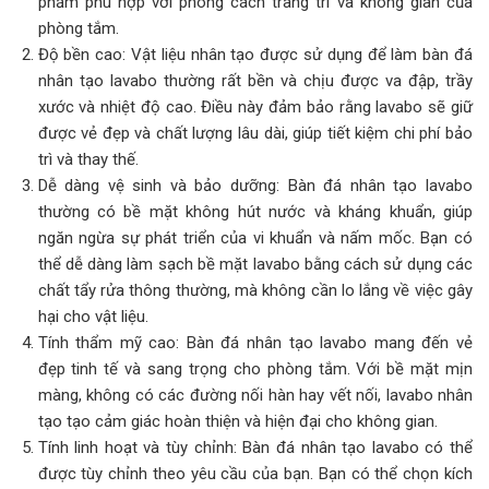
phẩm phù hợp với phong cách trang trí và không gian của
phòng tắm.
Độ bền cao: Vật liệu nhân tạo được sử dụng để làm bàn đá
nhân tạo lavabo thường rất bền và chịu được va đập, trầy
xước và nhiệt độ cao. Điều này đảm bảo rằng lavabo sẽ giữ
được vẻ đẹp và chất lượng lâu dài, giúp tiết kiệm chi phí bảo
trì và thay thế.
Dễ dàng vệ sinh và bảo dưỡng: Bàn đá nhân tạo lavabo
thường có bề mặt không hút nước và kháng khuẩn, giúp
ngăn ngừa sự phát triển của vi khuẩn và nấm mốc. Bạn có
thể dễ dàng làm sạch bề mặt lavabo bằng cách sử dụng các
chất tẩy rửa thông thường, mà không cần lo lắng về việc gây
hại cho vật liệu.
Tính thẩm mỹ cao: Bàn đá nhân tạo lavabo mang đến vẻ
đẹp tinh tế và sang trọng cho phòng tắm. Với bề mặt mịn
màng, không có các đường nối hàn hay vết nối, lavabo nhân
tạo tạo cảm giác hoàn thiện và hiện đại cho không gian.
Tính linh hoạt và tùy chỉnh: Bàn đá nhân tạo lavabo có thể
được tùy chỉnh theo yêu cầu của bạn. Bạn có thể chọn kích