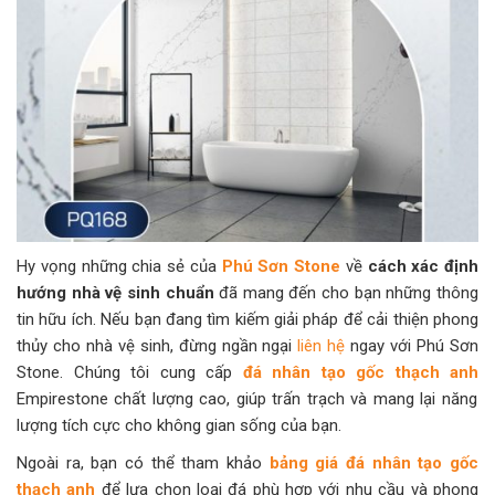
Hy vọng những chia sẻ của
Phú Sơn Stone
về
cách xác định
hướng nhà vệ sinh chuẩn
đã mang đến cho bạn những thông
tin hữu ích. Nếu bạn đang tìm kiếm giải pháp để cải thiện phong
thủy cho nhà vệ sinh, đừng ngần ngại
liên hệ
ngay với Phú Sơn
Stone. Chúng tôi cung cấp
đá nhân tạo gốc thạch anh
Empirestone chất lượng cao, giúp trấn trạch và mang lại năng
lượng tích cực cho không gian sống của bạn.
Ngoài ra, bạn có thể tham khảo
bảng giá đá nhân tạo gốc
thạch anh
để lựa chọn loại đá phù hợp với nhu cầu và phong