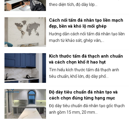
theo diện tích, độ dày lớp...
Cách nối tấm đá nhân tạo liền mạch
đẹp, bền và khó lộ mối ghép
Hướng dẫn cách nối tấm đá nhân tạo liền
mạch từ khảo sát, ghép vân,...
Kích thước tấm đá thạch anh chuẩn
và cách chọn khổ ít hao hụt
Tìm hiểu kích thước tấm đá thạch anh
tiêu chuẩn, khổ lớn, độ dày phổ...
Độ dày tiêu chuẩn đá nhân tạo và
cách chọn đúng từng hạng mục
Độ dày tiêu chuẩn đá nhân tạo gốc thạch
anh gồm 15 mm, 20 mm...