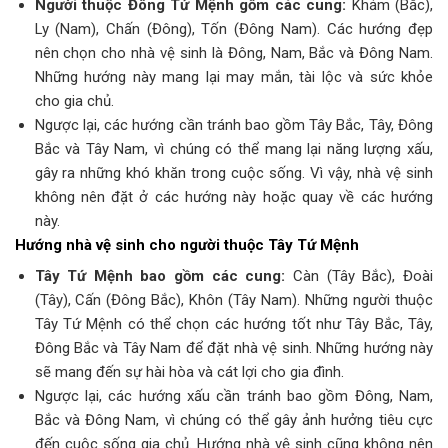
Người thuộc Đông Tứ Mệnh gồm các cung:
Khảm (Bắc),
Ly (Nam), Chấn (Đông), Tốn (Đông Nam). Các hướng đẹp
nên chọn cho nhà vệ sinh là Đông, Nam, Bắc và Đông Nam.
Những hướng này mang lại may mắn, tài lộc và sức khỏe
cho gia chủ.
Ngược lại, các hướng cần tránh bao gồm Tây Bắc, Tây, Đông
Bắc và Tây Nam, vì chúng có thể mang lại năng lượng xấu,
gây ra những khó khăn trong cuộc sống. Vì vậy, nhà vệ sinh
không nên đặt ở các hướng này hoặc quay về các hướng
này.
Hướng nhà vệ sinh cho người thuộc Tây Tứ Mệnh
Tây Tứ Mệnh bao gồm các cung:
Càn (Tây Bắc), Đoài
(Tây), Cấn (Đông Bắc), Khôn (Tây Nam). Những người thuộc
Tây Tứ Mệnh có thể chọn các hướng tốt như Tây Bắc, Tây,
Đông Bắc và Tây Nam để đặt nhà vệ sinh. Những hướng này
sẽ mang đến sự hài hòa và cát lợi cho gia đình.
Ngược lại, các hướng xấu cần tránh bao gồm Đông, Nam,
Bắc và Đông Nam, vì chúng có thể gây ảnh hưởng tiêu cực
đến cuộc sống gia chủ. Hướng nhà vệ sinh cũng không nên