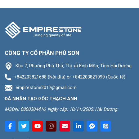
CÔNG TY CỔ PHẦN PHÚ SƠN
Khu 7, Phường Phú Thứ, Thị xã Kinh Môn, Tỉnh Hải Dương
+842203821688 (Nội địa) or +842203821999 (Quốc tế)
empirestone2017@gmail.com
ĐÁ NHÂN TẠO GỐC THẠCH ANH
MSDN: 0800304416, Ngày cấp: 10/11/2005, Hải Dương