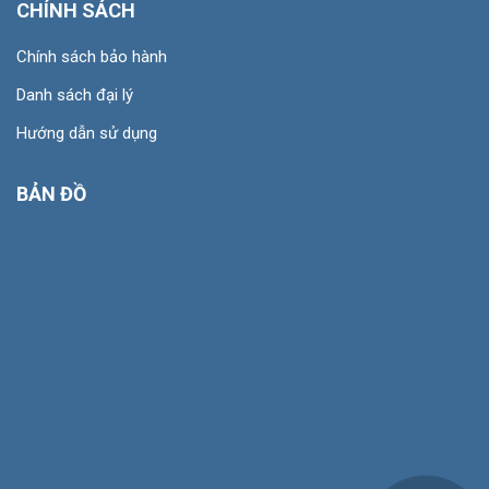
CHÍNH SÁCH
Chính sách bảo hành
Danh sách đại lý
Hướng dẫn sử dụng
BẢN ĐỒ