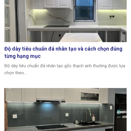
Độ dày tiêu chuẩn đá nhân tạo và cách chọn đúng
từng hạng mục
Độ dày tiêu chuẩn đá nhân tạo gốc thạch anh thường được lựa
chọn theo...