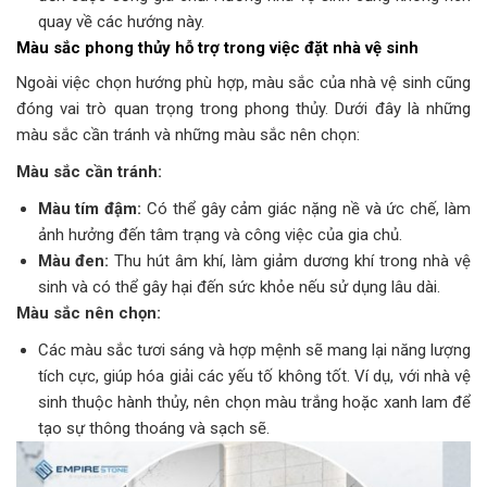
quay về các hướng này.
Màu sắc phong thủy hỗ trợ trong việc đặt nhà vệ sinh
Ngoài việc chọn hướng phù hợp, màu sắc của nhà vệ sinh cũng
đóng vai trò quan trọng trong phong thủy. Dưới đây là những
màu sắc cần tránh và những màu sắc nên chọn:
Màu sắc cần tránh:
Màu tím đậm:
Có thể gây cảm giác nặng nề và ức chế, làm
ảnh hưởng đến tâm trạng và công việc của gia chủ.
Màu đen:
Thu hút âm khí, làm giảm dương khí trong nhà vệ
sinh và có thể gây hại đến sức khỏe nếu sử dụng lâu dài.
Màu sắc nên chọn:
Các màu sắc tươi sáng và hợp mệnh sẽ mang lại năng lượng
tích cực, giúp hóa giải các yếu tố không tốt. Ví dụ, với nhà vệ
sinh thuộc hành thủy, nên chọn màu trắng hoặc xanh lam để
tạo sự thông thoáng và sạch sẽ.