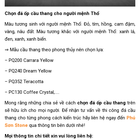
Chọn đá ốp cầu thang cho người mệnh Thổ
Màu tương sinh với người mệnh Thổ: Đỏ, tím, hồng, cam đậm,
vàng, nâu đất. Màu tương khắc với người mệnh Thổ: xanh lá,
đen, xanh, xanh biển.
⇒ Mẫu cầu thang theo phong thủy nên chọn lựa:
– PQ200 Carrara Yellow
– PQ240 Dream Yellow
– PQ352 Teracotta
– PC130 Coffee Crystal,…..
Mong rằng những chia sẻ về cách
chọn đá ốp cầu thang
trên
sẽ hữu ích cho mọi người. Để nhận tư vấn về thi công đá cầu
thang cho từng phong cách kiến trúc hãy liên hệ ngay đến
Phú
Sơn Stone
qua thông tin bên dưới nhé!
Mọi thông tin chi tiết xin vui lòng liên hệ: