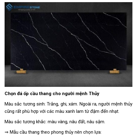
Chọn đá ốp cầu thang cho người mệnh Thủy
Màu sắc tương sinh: Trắng, ghi, xám. Ngoài ra, người mệnh thủy
cũng rất phù hợp với các màu xanh lam từ đậm đến nhạt.
Màu sắc tương khắc: màu vàng, nâu đất, nâu sậm.
⇒ Mẫu cầu thang theo phong thủy nên chọn lựa: