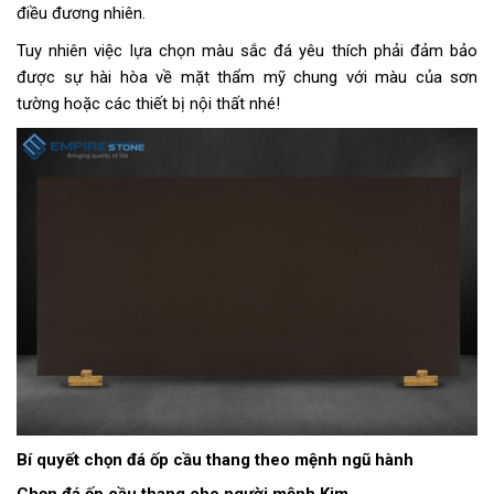
điều đương nhiên.
Tuy nhiên việc lựa chọn màu sắc đá yêu thích phải đảm bảo
được sự hài hòa về mặt thẩm mỹ chung với màu của sơn
tường hoặc các thiết bị nội thất nhé!
Bí quyết chọn đá ốp cầu thang theo mệnh ngũ hành