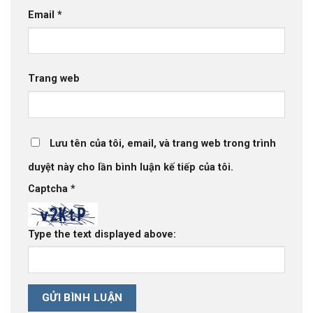
Email
*
Trang web
Lưu tên của tôi, email, và trang web trong trình
duyệt này cho lần bình luận kế tiếp của tôi.
Captcha
*
Type the text displayed above: