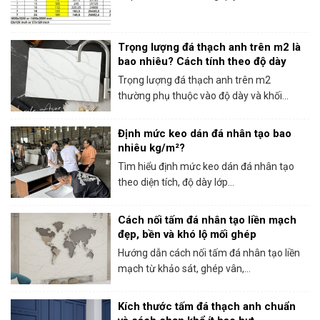
Trọng lượng đá thạch anh trên m2 là
bao nhiêu? Cách tính theo độ dày
Trọng lượng đá thạch anh trên m2
thường phụ thuộc vào độ dày và khối...
Định mức keo dán đá nhân tạo bao
nhiêu kg/m²?
Tìm hiểu định mức keo dán đá nhân tạo
theo diện tích, độ dày lớp...
Cách nối tấm đá nhân tạo liền mạch
đẹp, bền và khó lộ mối ghép
Hướng dẫn cách nối tấm đá nhân tạo liền
mạch từ khảo sát, ghép vân,...
Kích thước tấm đá thạch anh chuẩn