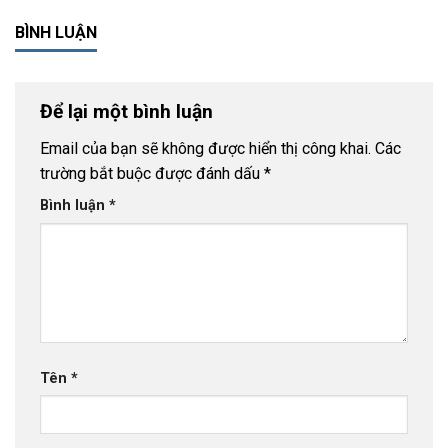
BÌNH LUẬN
Để lại một bình luận
Email của bạn sẽ không được hiển thị công khai.
Các
trường bắt buộc được đánh dấu
*
Bình luận
*
Tên
*