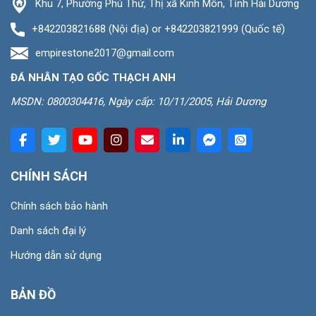
Khu 7, Phường Phú Thứ, Thị xã Kinh Môn, Tỉnh Hải Dương
+842203821688 (Nội địa) or +842203821999 (Quốc tế)
empirestone2017@gmail.com
ĐÁ NHÂN TẠO GỐC THẠCH ANH
MSDN: 0800304416, Ngày cấp: 10/11/2005, Hải Dương
CHÍNH SÁCH
Chính sách bảo hành
Danh sách đại lý
Hướng dẫn sử dụng
BẢN ĐỒ