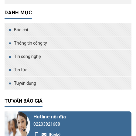
DANH MỤC
Báo chí
Thông tin công ty
Tin công nghệ
Tin tức
Tuyển dụng
TƯ VẤN BÁO GIÁ
Hotline nội địa
02203821688