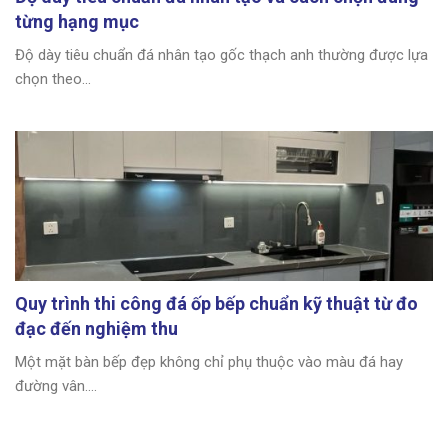
từng hạng mục
Độ dày tiêu chuẩn đá nhân tạo gốc thạch anh thường được lựa
chọn theo...
Quy trình thi công đá ốp bếp chuẩn kỹ thuật từ đo
đạc đến nghiệm thu
Một mặt bàn bếp đẹp không chỉ phụ thuộc vào màu đá hay
đường vân....