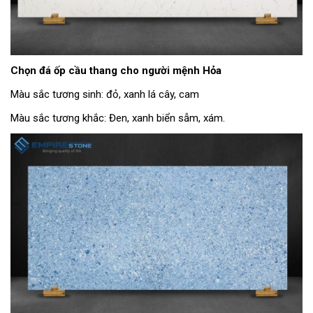
Chọn đá ốp cầu thang cho người mệnh Hỏa
Màu sắc tương sinh: đỏ, xanh lá cây, cam
Màu sắc tương khắc: Đen, xanh biển sẫm, xám.