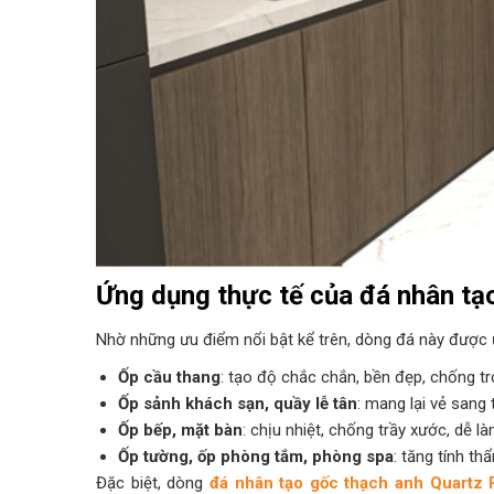
Ứng dụng thực tế của đá nhân tạ
Nhờ những ưu điểm nổi bật kể trên, dòng đá này được ứ
Ốp cầu thang
: tạo độ chắc chắn, bền đẹp, chống tr
Ốp sảnh khách sạn, quầy lễ tân
: mang lại vẻ sang
Ốp bếp, mặt bàn
: chịu nhiệt, chống trầy xước, dễ l
Ốp tường, ốp phòng tắm, phòng spa
: tăng tính t
Đặc biệt, dòng
đá nhân tạo gốc thạch anh Quartz P