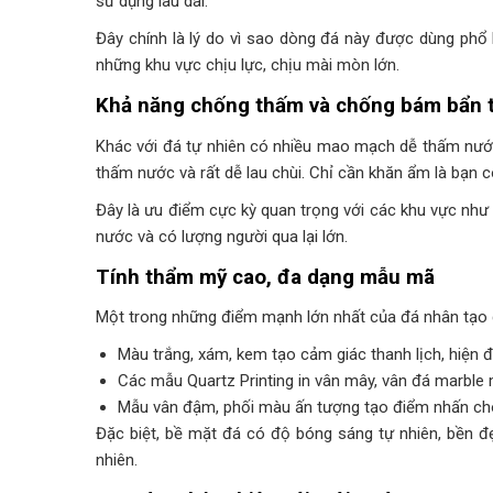
sử dụng lâu dài.
Đây chính là lý do vì sao dòng đá này được dùng phổ 
những khu vực chịu lực, chịu mài mòn lớn.
Khả năng chống thấm và chống bám bẩn 
Khác với đá tự nhiên có nhiều mao mạch dễ thấm nước
thấm nước và rất dễ lau chùi. Chỉ cần khăn ẩm là bạn
Đây là ưu điểm cực kỳ quan trọng với các khu vực như 
nước và có lượng người qua lại lớn.
Tính thẩm mỹ cao, đa dạng mẫu mã
Một trong những điểm mạnh lớn nhất của đá nhân tạo 
Màu trắng, xám, kem tạo cảm giác thanh lịch, hiện đ
Các mẫu Quartz Printing in vân mây, vân đá marble 
Mẫu vân đậm, phối màu ấn tượng tạo điểm nhấn cho 
Đặc biệt, bề mặt đá có độ bóng sáng tự nhiên, bền đ
nhiên.