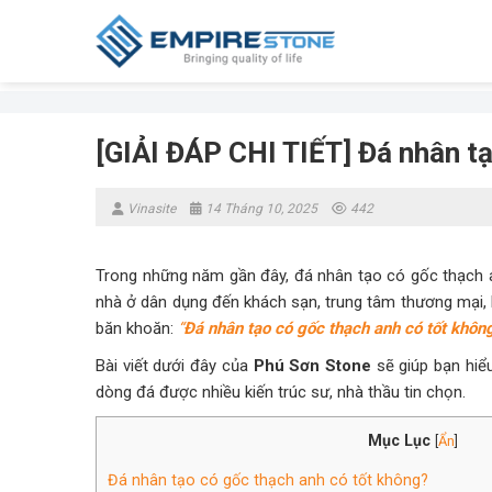
Skip
to
content
[GIẢI ĐÁP CHI TIẾT] Đá nhân t
Vinasite
14 Tháng 10, 2025
442
Trong những năm gần đây, đá nhân tạo có gốc thạch a
nhà ở dân dụng đến khách sạn, trung tâm thương mại, b
băn khoăn:
“
Đá nhân tạo có gốc thạch anh có tốt khôn
Bài viết dưới đây của
Phú Sơn Stone
sẽ giúp bạn hiểu
dòng đá được nhiều kiến trúc sư, nhà thầu tin chọn.
Mục Lục
[
Ẩn
]
Đá nhân tạo có gốc thạch anh có tốt không?