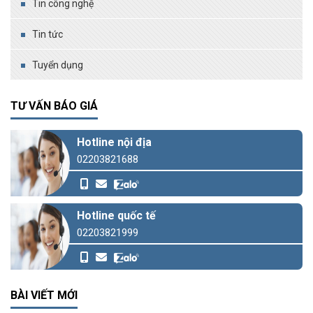
Tin công nghệ
Tin tức
Tuyển dụng
TƯ VẤN BÁO GIÁ
Hotline nội địa
02203821688
Hotline quốc tế
02203821999
BÀI VIẾT MỚI