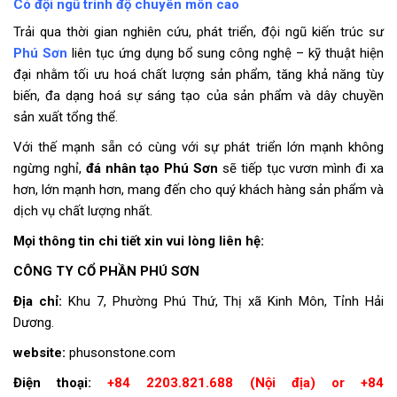
Có đội ngũ trình độ chuyên môn cao
Trải qua thời gian nghiên cứu, phát triển, đội ngũ kiến trúc sư
Phú Sơn
liên tục ứng dụng bổ sung công nghệ – kỹ thuật hiện
đại nhằm tối ưu hoá chất lượng sản phẩm, tăng khả năng tùy
biến, đa dạng hoá sự sáng tạo của sản phẩm và dây chuyền
sản xuất tổng thể.
Với thế mạnh sẵn có cùng với sự phát triển lớn mạnh không
ngừng nghỉ,
đá nhân tạo Phú Sơn
sẽ tiếp tục vươn mình đi xa
hơn, lớn mạnh hơn, mang đến cho quý khách hàng sản phẩm và
dịch vụ chất lượng nhất.
Mọi thông tin chi tiết xin vui lòng liên hệ:
CÔNG TY CỔ PHẦN PHÚ SƠN
Địa chỉ:
Khu 7, Phường Phú Thứ, Thị xã Kinh Môn, Tỉnh Hải
Dương.
website:
phusonstone.com
Điện thoại:
+84 2203.821.688 (Nội địa) or +84