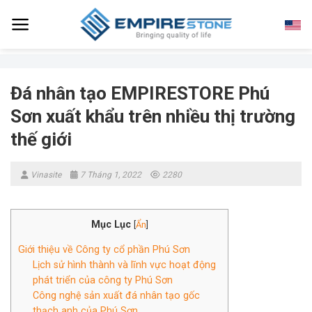
Skip
to
content
Đá nhân tạo EMPIRESTORE Phú
Sơn xuất khẩu trên nhiều thị trường
thế giới
Vinasite
7 Tháng 1, 2022
2280
Mục Lục
[
Ẩn
]
Giới thiệu về Công ty cổ phần Phú Sơn
Lịch sử hình thành và lĩnh vực hoạt động
phát triển của công ty Phú Sơn
Công nghệ sản xuất đá nhân tạo gốc
thạch anh của Phú Sơn