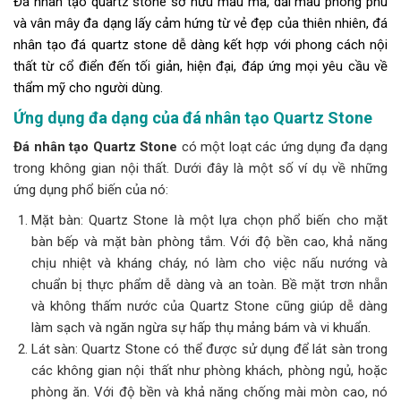
Đá nhân tạo quartz stone sở hữu mẫu mã, dải màu phong phú
và vân mây đa dạng lấy cảm hứng từ vẻ đẹp của thiên nhiên, đá
nhân tạo đá quartz stone dễ dàng kết hợp với phong cách nội
thất từ cổ điển đến tối giản, hiện đại, đáp ứng mọi yêu cầu về
thẩm mỹ cho người dùng.
Ứng dụng đa dạng của đá nhân tạo Quartz Stone
Đá nhân tạo Quartz Stone
có một loạt các ứng dụng đa dạng
trong không gian nội thất. Dưới đây là một số ví dụ về những
ứng dụng phổ biến của nó:
Mặt bàn: Quartz Stone là một lựa chọn phổ biến cho mặt
bàn bếp và mặt bàn phòng tắm. Với độ bền cao, khả năng
chịu nhiệt và kháng cháy, nó làm cho việc nấu nướng và
chuẩn bị thực phẩm dễ dàng và an toàn. Bề mặt trơn nhẵn
và không thấm nước của Quartz Stone cũng giúp dễ dàng
làm sạch và ngăn ngừa sự hấp thụ mảng bám và vi khuẩn.
Lát sàn: Quartz Stone có thể được sử dụng để lát sàn trong
các không gian nội thất như phòng khách, phòng ngủ, hoặc
phòng ăn. Với độ bền và khả năng chống mài mòn cao, nó