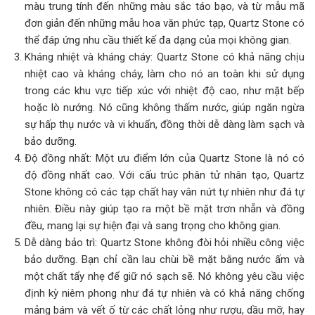
màu trung tính đến những màu sắc táo bạo, và từ mẫu mã
đơn giản đến những mẫu hoa văn phức tạp, Quartz Stone có
thể đáp ứng nhu cầu thiết kế đa dạng của mọi không gian.
Kháng nhiệt và kháng cháy: Quartz Stone có khả năng chịu
nhiệt cao và kháng cháy, làm cho nó an toàn khi sử dụng
trong các khu vực tiếp xúc với nhiệt độ cao, như mặt bếp
hoặc lò nướng. Nó cũng không thấm nước, giúp ngăn ngừa
sự hấp thụ nước và vi khuẩn, đồng thời dễ dàng làm sạch và
bảo dưỡng.
Độ đồng nhất: Một ưu điểm lớn của Quartz Stone là nó có
độ đồng nhất cao. Với cấu trúc phân tử nhân tạo, Quartz
Stone không có các tạp chất hay vân nứt tự nhiên như đá tự
nhiên. Điều này giúp tạo ra một bề mặt trơn nhẵn và đồng
đều, mang lại sự hiện đại và sang trọng cho không gian.
Dễ dàng bảo trì: Quartz Stone không đòi hỏi nhiều công việc
bảo dưỡng. Bạn chỉ cần lau chùi bề mặt bằng nước ấm và
một chất tẩy nhẹ để giữ nó sạch sẽ. Nó không yêu cầu việc
định kỳ niêm phong như đá tự nhiên và có khả năng chống
mảng bám và vết ố từ các chất lỏng như rượu, dầu mỡ, hay