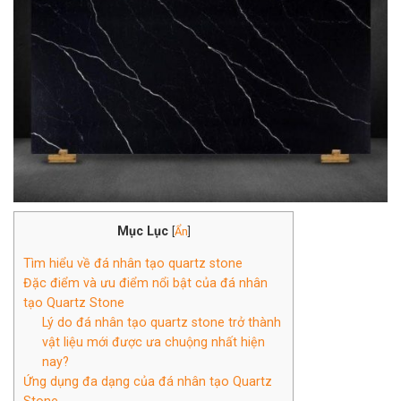
Mục Lục
[
Ẩn
]
Tìm hiểu về đá nhân tạo quartz stone
Đặc điểm và ưu điểm nổi bật của đá nhân
tạo Quartz Stone
Lý do đá nhân tạo quartz stone trở thành
vật liệu mới được ưa chuộng nhất hiện
nay?
Ứng dụng đa dạng của đá nhân tạo Quartz
Stone