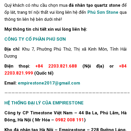
Quý khách có nhu cầu chọn mua
đá nhân tạo quartz stone
để
ốp lát, trang trí nội thất vui lòng liên hệ đến
Phú Sơn Stone
qua
thông tin liên hệ bên dưới nhé!
Mọi thông tin chi tiết xin vui lòng liên hệ:
CÔNG TY CỔ PHẦN PHÚ SƠN
Địa chỉ
: Khu 7, Phường Phú Thứ, Thị xã Kinh Môn, Tỉnh Hải
Dương
Điện thoại:
+84 2203.821.688
(Nội địa) or
+84
2203.821.999
(Quốc tế)
Email:
empirestone2017@gmail.com
———————————————————————————————————–
HỆ THỐNG ĐẠI LÝ CỦA EMPIRESTONE
Công ty CP Timestone Việt Nam – 44 Ba La, Phú Lãm, Hà
Đông, Hà Nội ( Mr Hóa –
0982 008 191
)
Kho đá nhân tạo Hà Nội – Empirestone – 228 Đường Láng,