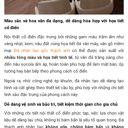
Màu sắc và hoa văn đa dạng, dễ dàng hòa hợp với họa tiết
cổ điển
Nội thất cổ điển đặc trưng bởi những gam màu trầm ấm như
vàng nhạt, kem, nâu đất cùng họa tiết đá vân mây, vân gỗ mềm
mại.
Đá nhân tạo gốc thạch anh
có thể được sản xuất với
nhiều tông màu và họa tiết tinh tế
, từ vân đá trắng sáng cho
đến nâu socola ấm áp, hoàn toàn phù hợp để làm mặt bàn, ốp
tường hay bàn bếp theo phong cách cổ điển.
Ngoài ra, nhờ công nghệ ép khuôn, đá nhân tạo dễ dàng tạo
hình và cắt ghép theo thiết kế cầu kỳ, phù hợp với những chi tiết
tinh xảo đặc trưng của phong cách này.
Dễ dàng vệ sinh và bảo trì, tiết kiệm thời gian cho gia chủ
Với những chi tiết nội thất cổ điển phức tạp, việc lựa chọn vật
liệu dễ dàng lau chùi, không bị bám bẩn là yếu tố quan trọng. Đá
thạch anh nhân tạo
không xốp, chống bám bẩn
và
kháng