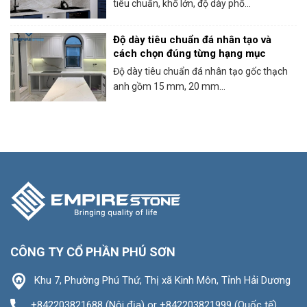
tiêu chuẩn, khổ lớn, độ dày phổ...
Độ dày tiêu chuẩn đá nhân tạo và
cách chọn đúng từng hạng mục
Độ dày tiêu chuẩn đá nhân tạo gốc thạch
anh gồm 15 mm, 20 mm...
CÔNG TY CỔ PHẦN PHÚ SƠN
Khu 7, Phường Phú Thứ, Thị xã Kinh Môn, Tỉnh Hải Dương
+842203821688 (Nội địa) or +842203821999 (Quốc tế)