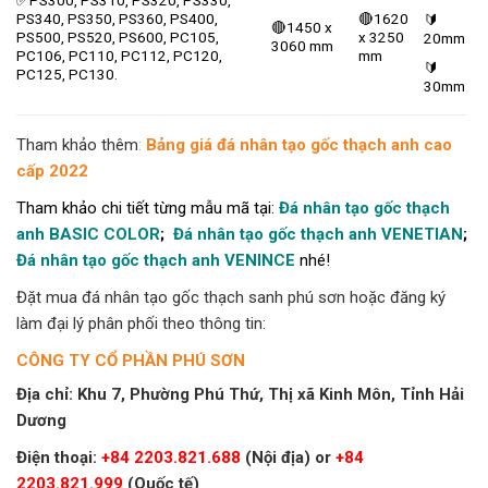
PS340, PS350, PS360, PS400,
🔴1620
🔰
🔴1450 x
PS500, PS520, PS600, PC105,
x 3250
20mm
3060 mm
PC106, PC110, PC112, PC120,
mm
🔰
PC125, PC130.
30mm
Tham khảo thêm
:
Bảng giá đá nhân tạo gốc thạch anh cao
cấp 2022
Tham khảo chi tiết từng mẫu mã tại
:
Đá nhân tạo gốc thạch
anh BASIC COLOR
;
Đá nhân tạo gốc thạch anh VENETIAN
;
Đá nhân tạo gốc thạch anh VENINCE
nhé!
Đặt mua đá nhân tạo gốc thạch sanh phú sơn hoặc đăng ký
làm đại lý phân phối theo thông tin:
CÔNG TY CỔ PHẦN PHÚ SƠN
Địa chỉ: Khu 7, Phường Phú Thứ, Thị xã Kinh Môn, Tỉnh Hải
Dương
Điện thoại:
+84 2203.821.688
(Nội địa) or
+84
2203.821.999
(Quốc tế)