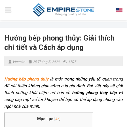
Skip
to
content
Hướng bếp phong thủy: Giải thích
chi tiết và Cách áp dụng
Vinasite
25 Tháng 5, 2023
1707
Hướng bếp phong thủy
là một trong những yếu tố quan trọng
để cải thiện không gian sống của gia đình. Bài viết này sẽ giải
thích những khái niệm cơ bản về
hướng phong thủy bếp
và
cung cấp một số lời khuyên để bạn có thể áp dụng chúng vào
ngôi nhà của mình.
Mục Lục
[
Ẩn
]