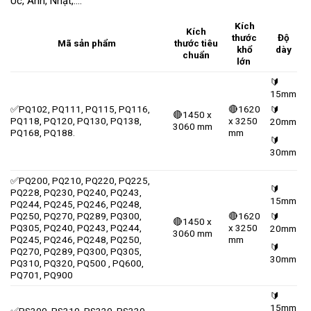
Úc, Anh, Nhật,….
Kích
Kích
thước
Độ
Mã sản phẩm
thước tiêu
khổ
dày
chuẩn
lớn
🔰
15mm
✅PQ102, PQ111, PQ115, PQ116,
🔴1620
🔰
🔴1450 x
PQ118, PQ120, PQ130, PQ138,
x 3250
20mm
3060 mm
PQ168, PQ188.
mm
🔰
30mm
✅PQ200, PQ210, PQ220, PQ225,
🔰
PQ228, PQ230, PQ240, PQ243,
15mm
PQ244, PQ245, PQ246, PQ248,
PQ250, PQ270, PQ289, PQ300,
🔴1620
🔰
🔴1450 x
PQ305, PQ240, PQ243, PQ244,
x 3250
20mm
3060 mm
PQ245, PQ246, PQ248, PQ250,
mm
🔰
PQ270, PQ289, PQ300, PQ305,
30mm
PQ310, PQ320, PQ500 , PQ600,
PQ701, PQ900
🔰
15mm
✅PS300, PS310, PS320, PS330,