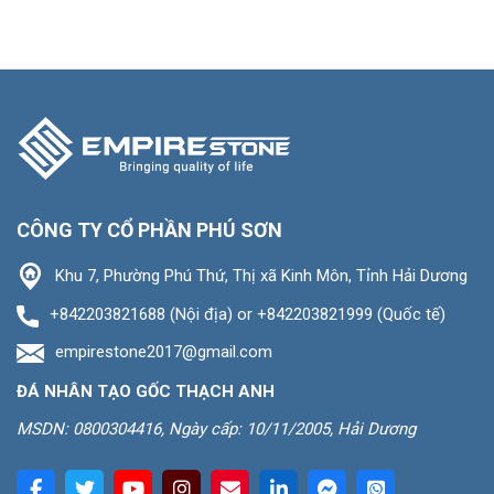
CÔNG TY CỔ PHẦN PHÚ SƠN
Khu 7, Phường Phú Thứ, Thị xã Kinh Môn, Tỉnh Hải Dương
+842203821688 (Nội địa) or +842203821999 (Quốc tế)
empirestone2017@gmail.com
ĐÁ NHÂN TẠO GỐC THẠCH ANH
MSDN: 0800304416, Ngày cấp: 10/11/2005, Hải Dương