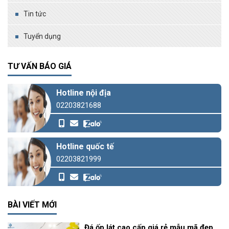
Tin tức
Tuyển dụng
TƯ VẤN BÁO GIÁ
Hotline nội địa
02203821688
Hotline quốc tế
02203821999
BÀI VIẾT MỚI
Đá ốp lát cao cấp giá rẻ mẫu mã đẹp