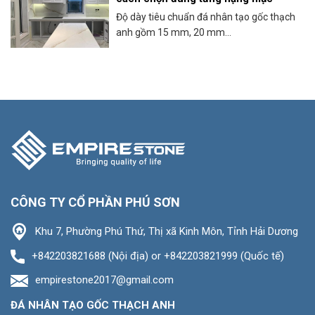
Độ dày tiêu chuẩn đá nhân tạo gốc thạch
anh gồm 15 mm, 20 mm...
CÔNG TY CỔ PHẦN PHÚ SƠN
Khu 7, Phường Phú Thứ, Thị xã Kinh Môn, Tỉnh Hải Dương
+842203821688 (Nội địa) or +842203821999 (Quốc tế)
empirestone2017@gmail.com
ĐÁ NHÂN TẠO GỐC THẠCH ANH