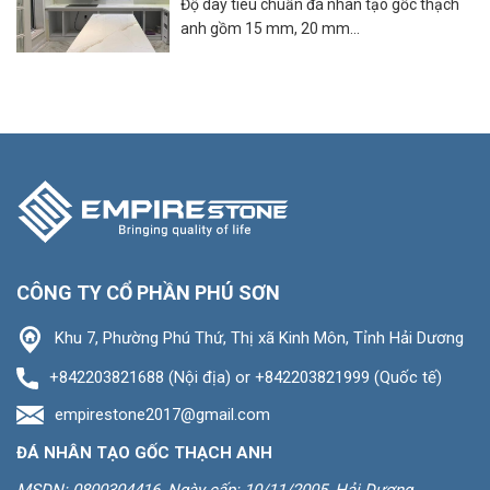
Độ dày tiêu chuẩn đá nhân tạo gốc thạch
anh gồm 15 mm, 20 mm...
CÔNG TY CỔ PHẦN PHÚ SƠN
Khu 7, Phường Phú Thứ, Thị xã Kinh Môn, Tỉnh Hải Dương
+842203821688 (Nội địa) or +842203821999 (Quốc tế)
empirestone2017@gmail.com
ĐÁ NHÂN TẠO GỐC THẠCH ANH