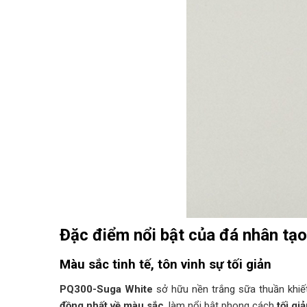
Đặc điểm nổi bật của đá nhân tạ
Màu sắc tinh tế, tôn vinh sự tối giản
PQ300-Suga White
sở hữu nền trắng sữa thuần khiế
đồng nhất về màu sắc
, làm nổi bật phong cách
tối gi