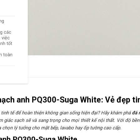
ng
ng các
 việc
nh tốt
n toàn
hạch anh PQ300-Suga White: Vẻ đẹp tin
a tinh tế để hoàn thiện không gian sống hiện đại? Hãy khám phá
đá 
 giác sạch sẽ và sang trọng cho mọi thiết kế nội thất. Với độ bề
a chọn lý tưởng cho mặt bếp, lavabo hay ốp tường cao cấp.
h anh PQ300-Suga White