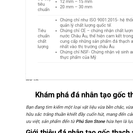
12 mm – 15 mm
tiêu
20 mm – 30 mm
chuẩn
Chứng chỉ như ISO 9001:2015- hệ thố
quản lý chất lượng quốc tế.
Tiêu
Chứng chỉ CE – chứng nhận chất lượ
chuẩn
nước Châu Âu, thể hiện cam kết trong
chất
cung cấp những sản phẩm đá thạch a
lượng
nhất vào thị trường châu Âu.
Chứng chỉ NSF- Chứng nhận vệ sinh a
thực phẩm của Mỹ.
MÔ TẢ
Khám phá đá nhân tạo gốc t
Bạn đang tìm kiếm một loại vật liệu vừa bền chắc, vừ
hữu sắc trắng thuần khiết đầy cuốn hút, mang đến cảm
ưu việt, sản phẩm đến từ
Phú Sơn Stone
hứa hẹn là lự
Giới thiệu đá nhân tạo gốc thạc