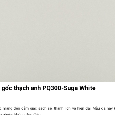
o gốc thạch anh PQ300-Suga White
t, mang đến cảm giác sạch sẽ, thanh lịch và hiện đại. Mẫu đá nà
ản
nhưng không đơn điệu.