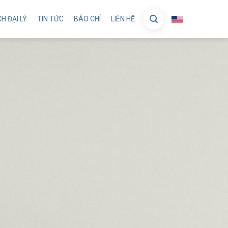
H ĐẠI LÝ
TIN TỨC
BÁO CHÍ
LIÊN HỆ