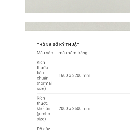
THÔNG SỐ KỸ THUẬT
Màu sắc
màu xám trắng
Kích
thước
tiêu
1600 x 3200 mm
chuẩn
(normal
size)
Kích
thước
khổ lớn
2000 x 3600 mm
(jumbo
size)
Độ dày