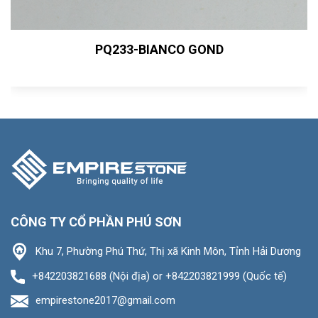
PQ233-BIANCO GOND
CÔNG TY CỔ PHẦN PHÚ SƠN
Khu 7, Phường Phú Thứ, Thị xã Kinh Môn, Tỉnh Hải Dương
+842203821688 (Nội địa) or +842203821999 (Quốc tế)
empirestone2017@gmail.com