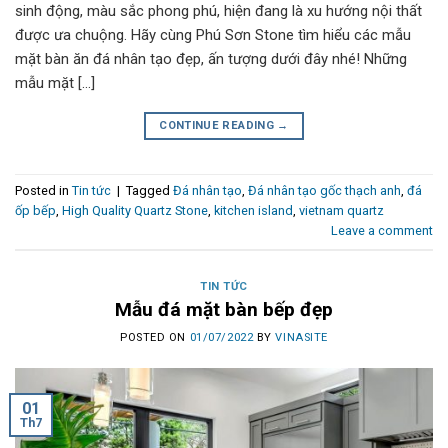
sinh động, màu sắc phong phú, hiện đang là xu hướng nội thất
được ưa chuộng. Hãy cùng Phú Sơn Stone tìm hiểu các mẫu
mặt bàn ăn đá nhân tạo đẹp, ấn tượng dưới đây nhé! Những
mẫu mặt […]
CONTINUE READING
→
Posted in
Tin tức
|
Tagged
Đá nhân tạo
,
Đá nhân tạo gốc thạch anh
,
đá
ốp bếp
,
High Quality Quartz Stone
,
kitchen island
,
vietnam quartz
Leave a comment
TIN TỨC
Mẫu đá mặt bàn bếp đẹp
POSTED ON
01/07/2022
BY
VINASITE
01
Th7