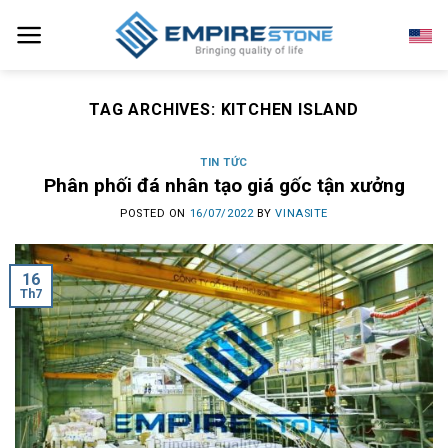
Skip
to
content
TAG ARCHIVES:
KITCHEN ISLAND
TIN TỨC
Phân phối đá nhân tạo giá gốc tận xưởng
POSTED ON
16/07/2022
BY
VINASITE
16
Th7