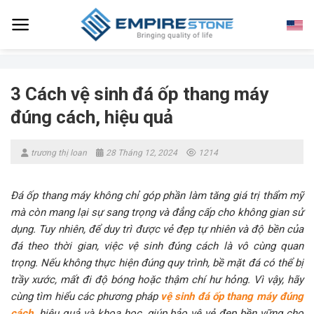
Skip
to
content
3 Cách vệ sinh đá ốp thang máy
đúng cách, hiệu quả
trương thị loan
28 Tháng 12, 2024
1214
Đá ốp thang máy không chỉ góp phần làm tăng giá trị thẩm mỹ
mà còn mang lại sự sang trọng và đẳng cấp cho không gian sử
dụng. Tuy nhiên, để duy trì được vẻ đẹp tự nhiên và độ bền của
đá theo thời gian, việc vệ sinh đúng cách là vô cùng quan
trọng. Nếu không thực hiện đúng quy trình, bề mặt đá có thể bị
trầy xước, mất đi độ bóng hoặc thậm chí hư hỏng. Vì vậy, hãy
cùng tìm hiểu các phương pháp
vệ sinh đá ốp thang máy đúng
cách
,
hiệu quả và khoa học, giúp bảo vệ vẻ đẹp bền vững cho