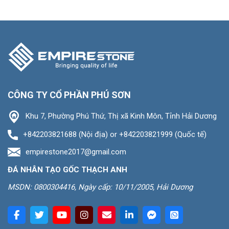
CÔNG TY CỔ PHẦN PHÚ SƠN
Khu 7, Phường Phú Thứ, Thị xã Kinh Môn, Tỉnh Hải Dương
+842203821688 (Nội địa) or +842203821999 (Quốc tế)
empirestone2017@gmail.com
ĐÁ NHÂN TẠO GỐC THẠCH ANH
MSDN: 0800304416, Ngày cấp: 10/11/2005, Hải Dương