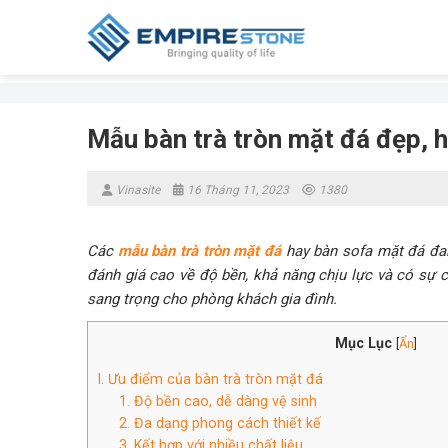
Skip
to
content
Mẫu bàn trà tròn mặt đá đẹp, h
Vinasite
16 Tháng 11, 2023
1380
Các
mẫu bàn trà tròn mặt đá
hay bàn sofa mặt đá đan
đánh giá cao về độ bền, khả năng chịu lực và có sự c
sang trọng cho phòng khách gia đình.
Mục Lục
[
Ẩn
]
I. Ưu điểm của bàn trà tròn mặt đá
1. Độ bền cao, dễ dàng vệ sinh
2. Đa dạng phong cách thiết kế
3. Kết hợp với nhiều chất liệu